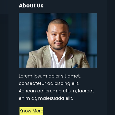
h
About Us
Lorem ipsum dolor sit amet,
consectetur adipiscing elit.
Aenean ac lorem pretium, laoreet
enim at, malesuada elit.
Know More