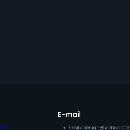
E-mail
smicidesign@yahoo.co
777