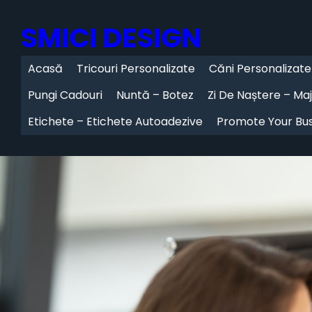
Skip
SMICI DESIGN
to
content
Acasă
Tricouri Personalizate
Căni Personalizate
Pungi Cadouri
Nuntă – Botez
Zi De Naștere – Ma
Etichete – Etichete Autoadezive
Promote Your Bus